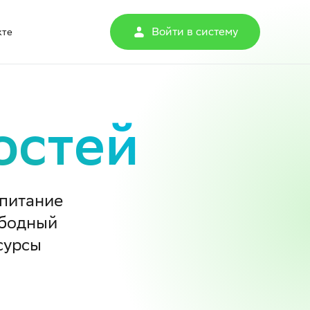
Войти в систему
кте
остей
питание
ободный
сурсы