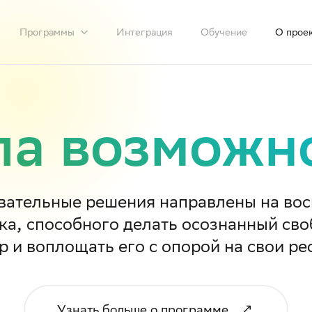
Интеграция
Обучение
О прое
Программы
а возможн
вательные решения направлены на вос
ка, способного делать осознанный св
р и воплощать его с опорой на свои ре
Узнать больше о программе