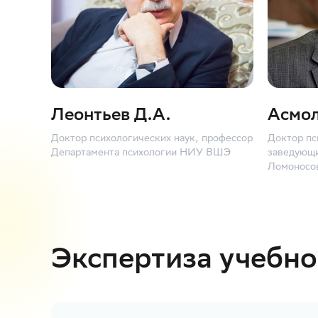
Леонтьев Д.А.
Асмол
Доктор психологических наук, профессор
Доктор пс
Департамента психологии НИУ ВШЭ
заведующи
Ломоносо
Экспертиза учебн