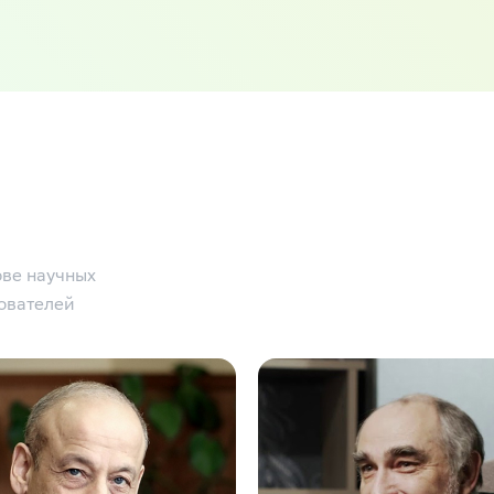
ове научных
ователей