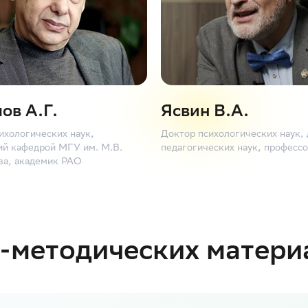
ов А.Г.
Ясвин В.А.
ихологических наук,
Доктор психологических наук,
й кафедрой МГУ им. М.В.
педагогических наук, профес
ва, академик РАО
о-методических матери